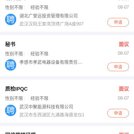
08-07
出纳
保险
性别不限
经验不限
湖北广誉远投资管理有限公司
编辑
法律
申请
武汉汉阳王家湾顶琇广场A座907
保洁
贸易采购
秘书
面议
跟单
理财顾问
08-07
性别不限
经验不限
孝感市孝武电器设备有限责任公司
其他职位
申请
质检IPQC
面议
08-07
性别不限
经验不限
武汉中聚能源科技有限公司
申请
武汉市东西湖区九通路海德龙仪表院内3号楼