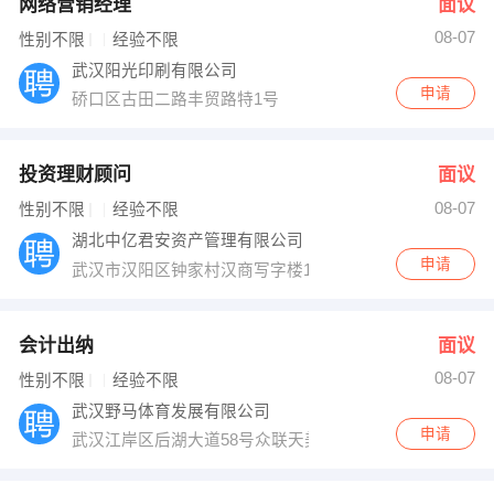
网络营销经理
面议
08-07
性别不限
经验不限
武汉阳光印刷有限公司
申请
硚口区古田二路丰贸路特1号
投资理财顾问
面议
08-07
性别不限
经验不限
湖北中亿君安资产管理有限公司
申请
武汉市汉阳区钟家村汉商写字楼1802室
会计出纳
面议
08-07
性别不限
经验不限
武汉野马体育发展有限公司
申请
武汉江岸区后湖大道58号众联天美国际野马健身会所