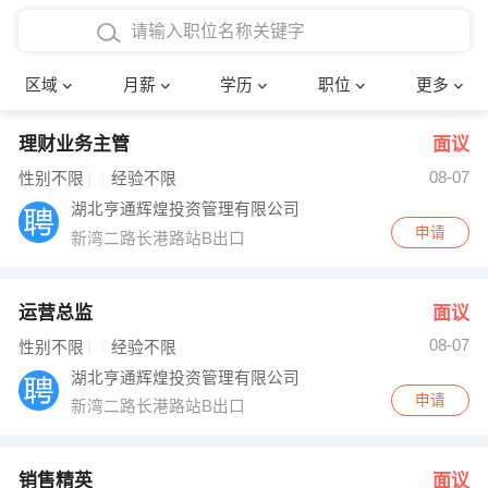
4000-5000元
本科
行政后勤
建筑装潢
确定
区域
月薪
学历
职位
更多
5000-8000元
硕士
销售岗位
教师
理财业务主管
面议
8000-12000元
博士
文员
护士
08-07
性别不限
经验不限
12000-20000元
财务会计
传单派发
湖北亨通辉煌投资管理有限公司
申请
新湾二路长港路站B出口
其他
超市零售
促销导购
网络IT
保健按摩
运营总监
面议
08-07
性别不限
经验不限
快递员
前台接待
湖北亨通辉煌投资管理有限公司
申请
新湾二路长港路站B出口
收银员
技术员/工程师
水电/机修
部门经理
销售精英
面议