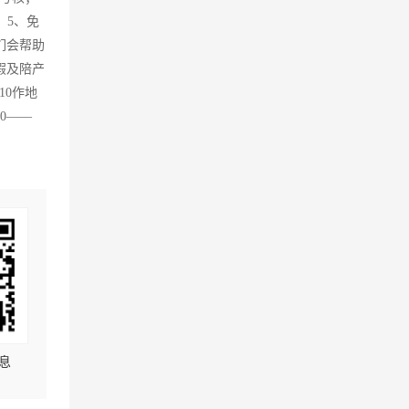
；5、免
们会帮助
假及陪产
10作地
0——
息