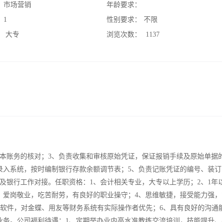
：
市场营销
年龄要求：
：
1
性别要求：
不限
：
大专
浏览次数：
1137
基本账务的核对；3、负责收集和审核原始凭证，保证报销手续及原始单据
录入系统，按时编制银行存款余额调节表；5、负责记账凭证的编号、装订
及银行工作对接。任职资格：1、会计相关专业，大专以上学历；2、1年
，爱岗敬业，吃苦耐劳，有良好的职业操守；4、思维敏捷，接受能力强，
e办公软件，对金蝶、用友等财务系统有实际操作者优先；6、具有良好的沟通
业务。公司福利待遇：1、定期举办业内高水准教练交流培训，技能提升、