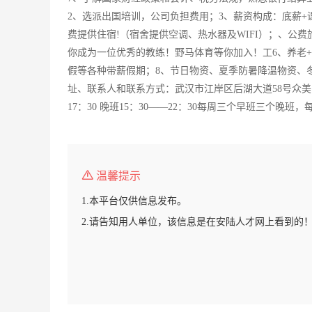
2、选派出国培训，公司负担费用；3、薪资构成：底薪+
费提供住宿!（宿舍提供空调、热水器及WIFI）；、公
你成为一位优秀的教练！野马体育等你加入！工6、养老+
假等各种带薪假期；8、节日物资、夏季防暑降温物资、
址、联系人和联系方式：武汉市江岸区后湖大道58号众美国际二
17：30 晚班15：30——22：30每周三个早班三个
温馨提示
1.本平台仅供信息发布。
2.请告知用人单位，该信息是在安陆人才网上看到的