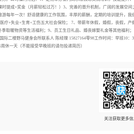
课时提成+奖金（月薪轻松过万！）3、完善的晋升机制，广阔的发展空间
费旅游每年一次！舒适健康的工作氛围，丰厚的薪酬，定期的培训提升，我
医疗+失业+生育+工伤五大社会保险； 7、带薪年休假，婚假，丧假，产
冬季取暖物资等生活福利；9、员工生日礼品、婚丧嫁娶礼金等其他福利；
楼野马健身会所联系人 陈经理 15827164零98工作时间：早班10：3
晚班，每周休一天（不能接受早晚班的请勿投递简历）
！
关注获取更多信