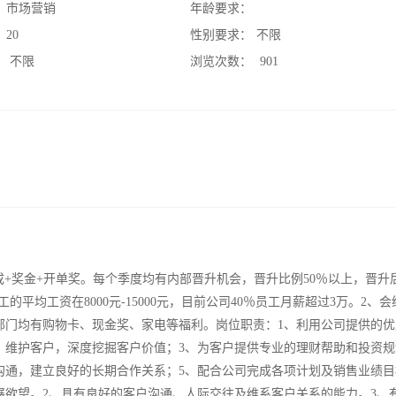
：
市场营销
年龄要求：
：
20
性别要求：
不限
：
不限
浏览次数：
901
额提成+奖金+开单奖。每个季度均有内部晋升机会，晋升比例50％以上，晋升
的平均工资在8000元-15000元，目前公司40％员工月薪超过3万。2、
部门均有购物卡、现金奖、家电等福利。岗位职责：1、利用公司提供的优
、维护客户，深度挖掘客户价值；3、为客户提供专业的理财帮助和投资规
沟通，建立良好的长期合作关系；5、配合公司完成各项计划及销售业绩目
展欲望。2、具有良好的客户沟通、人际交往及维系客户关系的能力。3、