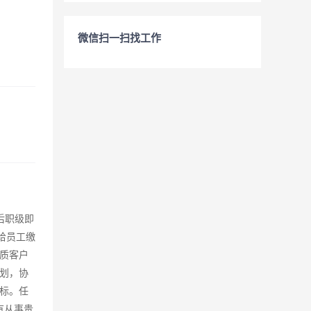
微信扫一扫找工作
后职级即
会给员工缴
质客户
划，协
标。任
有从事贵