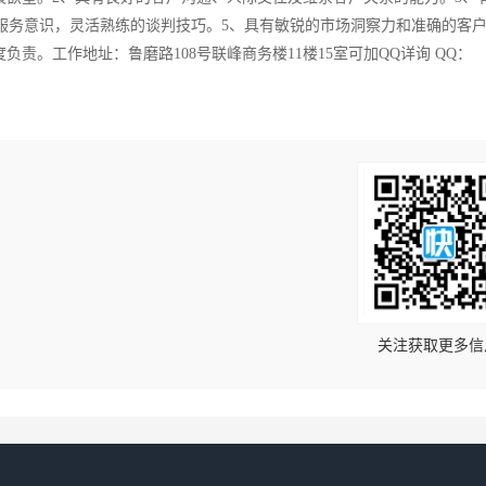
念和服务意识，灵活熟练的谈判技巧。5、具有敏锐的市场洞察力和准确的客
责。工作地址：鲁磨路108号联峰商务楼11楼15室可加QQ详询 QQ：
！
关注获取更多信