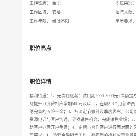
工作性质：
全职
职位类别
工作区域：
安陆
招聘人数
工作年限：
经验不限
学历要求
职位亮点
职位详情
福利待遇：1、无责任底薪：试用期2000-3000元+高
刻提升且底薪相应增加500元及以上，在职2-3个月新进员工
纳完善的五险一金；3、各法定节假日及季度表彰，公司
资源电话与客户沟通，寻找销售机会，完成销售业绩；2
助客户办理开户手续；4、定期与合作客户进行面对面的
职要求：1、热爱金融销售工作，有强烈的挣钱或事业发