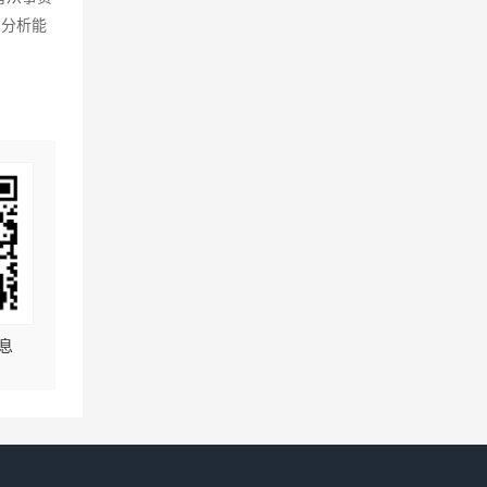
户分析能
息