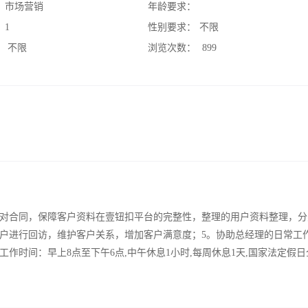
：
市场营销
年龄要求：
：
1
性别要求：
不限
：
不限
浏览次数：
899
核对合同，保障客户资料在壹钮扣平台的完整性，整理的用户资料整理，分
客户进行回访，维护客户关系，增加客户满意度；5。协助总经理的日常工
时间：早上8点至下午6点,中午休息1小时,每周休息1天,国家法定假日