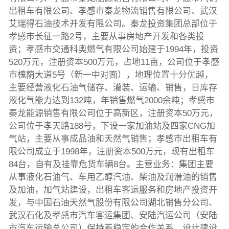
出租车有限公司、孝感市秦龙物流销售有限公司、武汉
艾瑞得石油技术开发有限公司。秦龙投资集团总部位于
孝感市长征一路2号，主要从事房地产开发和各类投
资；孝感市交通科奥燃气有限公司始建于1994年，投资
520万元，注册资本500万元，占地11亩，公司位于孝感
市槐荫大道5号（新一中对面），地理位置十分优越，
主要经营液化石油气储存、灌装、运输、销售，日库存
液化气能力达到132吨，年销售燃气2000余吨；孝感市
秦龙能源销售有限公司位于高新区，注册资本50万元，
公司位于孝天路188号，下设一家加油站及四家CNG加
气站，主要从事成品油和天然气销售；孝感市出租车有
限公司成立于1998年，注册资本500万元，现有出租车
84台，自有及挂靠危货车辆8台。主营业务：集团主要
从事液化石油气、车用乙醇汽油、柴油及润滑油的销售
及加油，加气站建设，出租车客运服务和房地产投资开
发，与中国石油天然气股份有限公司湖北销售分公司、
武汉石化及孝感市汽车客运集团、安陆汽运公司（安陆
市汽车运输总公司）保持着稳定的合作关系。设计建设