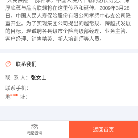
“人民保险”一脉相承，中国人保六十载的悠长历史、深
厚底蕴与品牌联想将在这里传承和延伸。2009年3月28
日，中国人民人寿保险股份有限公司孝感中心支公司隆
重开业。为了实现集团公司提出的超常规、跨越式发展
的目标，现诚聘各县级市个险高级部经理、业务主管、
客户经理、销售精英、新人培训师等人员。
联系我们
联 系 人：
张女士
联系手机：
****
地 址：
返回首页
电话咨询